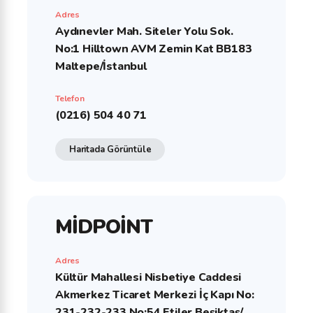
Adres
Aydınevler Mah. Siteler Yolu Sok.
No:1 Hilltown AVM Zemin Kat BB183
Maltepe/İstanbul
Telefon
(0216) 504 40 71
Haritada Görüntüle
MİDPOİNT
Adres
Kültür Mahallesi Nisbetiye Caddesi
Akmerkez Ticaret Merkezi İç Kapı No:
231-232-233 No:54 Etiler Beşiktaş/