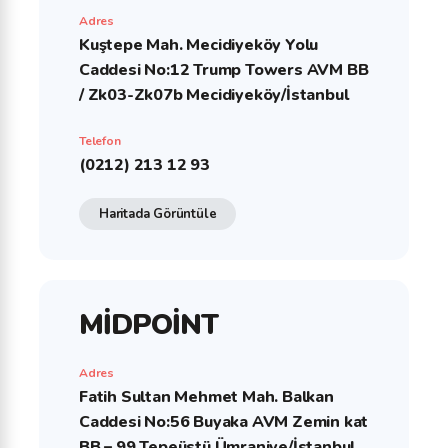
Adres
Kuştepe Mah. Mecidiyeköy Yolu
Caddesi No:12 Trump Towers AVM BB
/ Zk03-Zk07b Mecidiyeköy/İstanbul
Telefon
(0212) 213 12 93
Haritada Görüntüle
MİDPOİNT
Adres
Fatih Sultan Mehmet Mah. Balkan
Caddesi No:56 Buyaka AVM Zemin kat
BB – 99 Tepeüstü Ümraniye/İstanbul