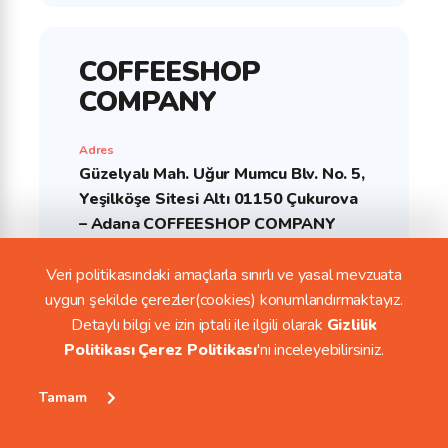
COFFEESHOP
COMPANY
Adres
Güzelyalı Mah. Uğur Mumcu Blv. No. 5,
Yeşilköşe Sitesi Altı 01150 Çukurova
– Adana COFFEESHOP COMPANY
ADANA
Veri politikasındaki amaçlarla sınırlı ve yasal mevzuata
Telefon
uygun şekilde çerezler(cookies) konumlandırmaktayız.
0322 – 235 33 01
Detaylı bilgi ve izin iptali ile ilgili olarak
Gizlilik
Politikası Çerez Politikası
'nı inceleyebilirsiniz.
Haritada Görüntüle
Tamam