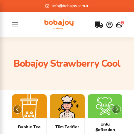
info@bobajoy.com.tr
Bobajoy Strawberry Cool
Ünlü
klar
Bubble Tea
Tüm Tarifler
Şeflerden