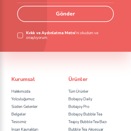
Gönder
Kvkk ve Aydınlatma Metni
'ni okudum ve
onaylıyorum.
Kurumsal
Ürünler
Hakkımızda
Tüm Ürünler
Yolculuğumuz
Bobajoy Daily
Sizden Gelenler
Bobajoy Pro
Belgeler
Bobajoy Bubble Tea
Tesisimiz
Teajoy Bubble Tea Bazı
İnsan Kaynakları
Bubble Tea Aksesuar