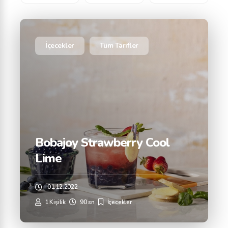
İçecekler
Tüm Tarifler
Bobajoy Strawberry Cool
Lime
01.12.2022
1 Kişilik
90 sn
İçecekler