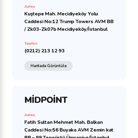
Adres
Kuştepe Mah. Mecidiyeköy Yolu
Caddesi No:12 Trump Towers AVM BB
/ Zk03-Zk07b Mecidiyeköy/İstanbul
Telefon
(0212) 213 12 93
Haritada Görüntüle
MİDPOİNT
Adres
Fatih Sultan Mehmet Mah. Balkan
Caddesi No:56 Buyaka AVM Zemin kat
BB – 99 Tepeüstü Ümraniye/İstanbul