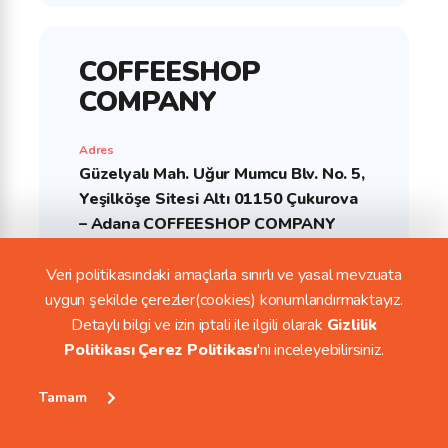
COFFEESHOP
COMPANY
Adres
Güzelyalı Mah. Uğur Mumcu Blv. No. 5,
Yeşilköşe Sitesi Altı 01150 Çukurova
– Adana COFFEESHOP COMPANY
ADANA
Veri politikasındaki amaçlarla sınırlı ve yasal mevzuata
Telefon
uygun şekilde çerezler(cookies) konumlandırmaktayız.
0322 – 235 33 01
Detaylı bilgi ve izin iptali ile ilgili olarak
Gizlilik
Politikası Çerez Politikası
'nı inceleyebilirsiniz.
Haritada Görüntüle
Tamam