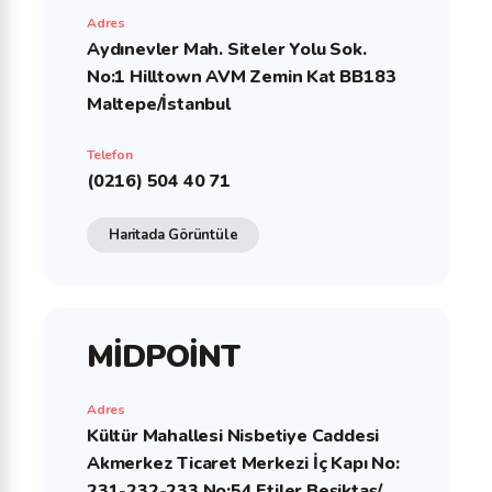
Adres
Aydınevler Mah. Siteler Yolu Sok.
No:1 Hilltown AVM Zemin Kat BB183
Maltepe/İstanbul
Telefon
(0216) 504 40 71
Haritada Görüntüle
MİDPOİNT
Adres
Kültür Mahallesi Nisbetiye Caddesi
Akmerkez Ticaret Merkezi İç Kapı No:
231-232-233 No:54 Etiler Beşiktaş/